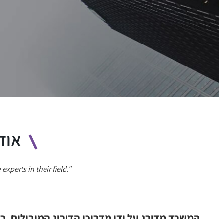
אודו
".This is a very professional firm with great legal abilities and knowledge. The attorneys are experts in their field"
המשרד מדורג על ידי מדריכי הדירוג המובילים, כולל Chambers, Dun’s 100 , ו- Legal 500, בתחומי התשתיות ומימון פרויקטים, מכרזים ומש