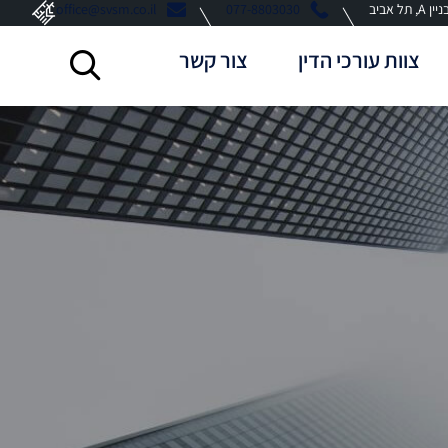
 אביב
077-8803030
office@svsm.co.il
צוות עורכי הדין
צור קשר
