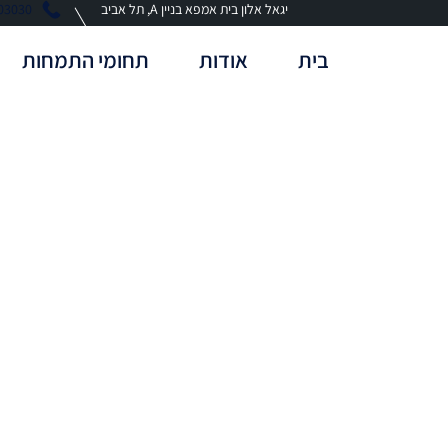
יגאל אלון בית אמפא בניין A, תל אביב
03030
בית
אודות
תחומי התמחות
OSCAR WILDE