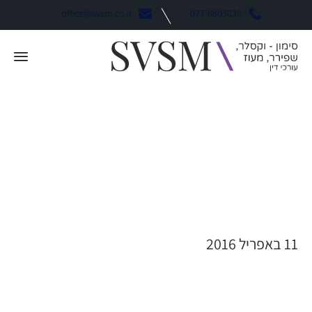
office@svsm.co.il
077-8803030
JACKIE ADAMS
11 באפריל 2016