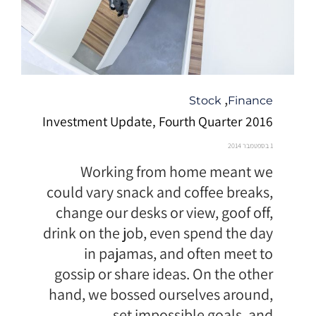
קטגוריה
,
Stock
Finance
Investment Update, Fourth Quarter 2016
1 בספטמבר 2014
Working from home meant we
could vary snack and coffee breaks,
change our desks or view, goof off,
drink on the job, even spend the day
in pajamas, and often meet to
gossip or share ideas. On the other
hand, we bossed ourselves around,
set impossible goals, and