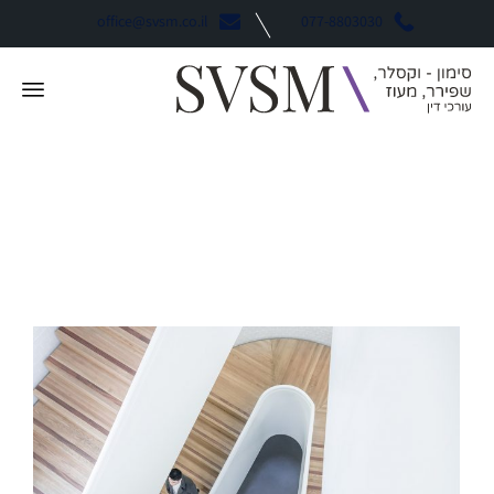
office@svsm.co.il
077-8803030
תגית:
Festivale